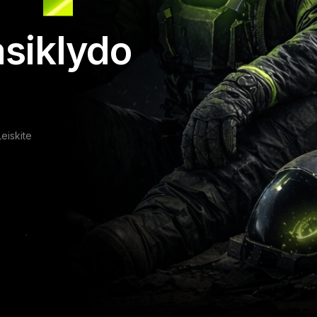
asiklydo
Leiskite