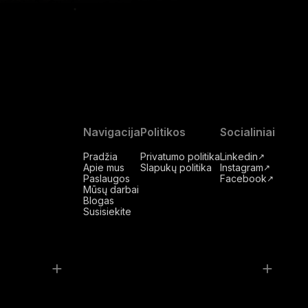
Navigacija
Politikos
Socialiniai
Pradžia
Privatumo politika
Linkedin
↗
Apie mus
Slapukų politika
Instagram
↗
Paslaugos
Facebook
↗
Mūsų darbai
Blogas
Susisiekite