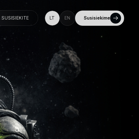
SUSISIEKITE
LT
EN
Susisiekime
5
.