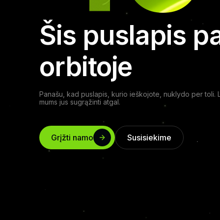
Šis puslapis p
orbitoje
Panašu, kad puslapis, kurio ieškojote, nuklydo per toli. 
mums jus sugrąžinti atgal.
Grįžti namo
Susisiekime