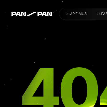
APIE MUS
PA
01
.
02
.
40