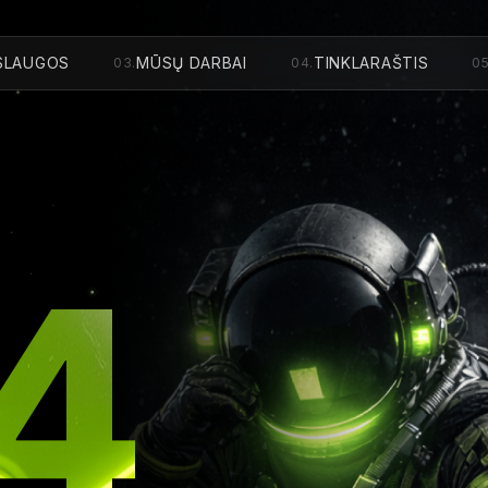
SLAUGOS
MŪSŲ DARBAI
TINKLARAŠTIS
03
.
04
.
0
4