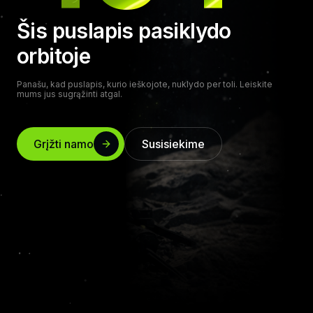
Šis puslapis pasiklydo
orbitoje
Panašu, kad puslapis, kurio ieškojote, nuklydo per toli. Leiskite
mums jus sugrąžinti atgal.
Grįžti namo
Susisiekime