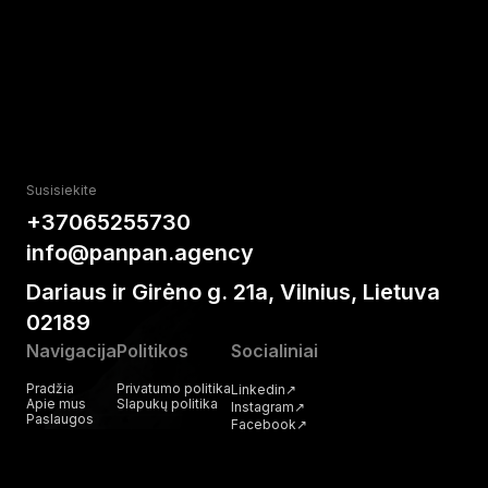
Susisiekite
+37065255730
info@panpan.agency
Dariaus ir Girėno g. 21a, Vilnius, Lietuva
02189
Navigacija
Politikos
Socialiniai
Pradžia
Privatumo politika
Linkedin
↗
Apie mus
Slapukų politika
Instagram
↗
Paslaugos
Facebook
↗
Mūsų darbai
Blogas
Susisiekite